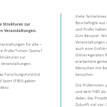
Viele Teilnehmen
Beschäftigte aus
ge Strukturen zur
und Prüfer haben 
hen Veranstaltungen.
Zum Beispiel: Wie
Veranstaltungen a
ranstaltungen für alle –
auch eine Einfüh
ive Prüfer*innen-Teams?
Diktier•geräten 
 Strukturen zur
erarbeitete geme
n Veranstaltungen.
Menschen mit Bee
besuchen.
as Forschungs•institut
 Sport (FIBS) gaben
Die Prüferinnen 
dazu.
und dem FIBS als
dabei, das Proje
Zukunft viel vor