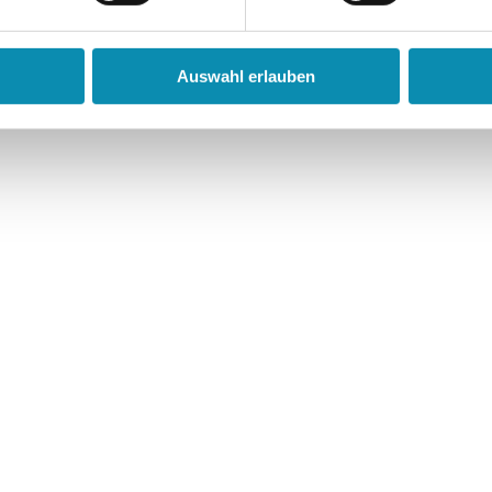
Auswahl erlauben
ngebot „Köln arbeitet inklusiv“ (KAI) der GWK START Gmb