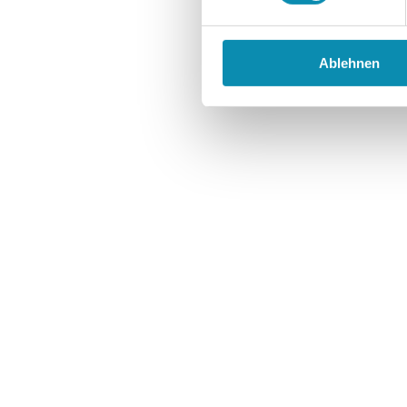
Ablehnen
Die „JobXperten“ der Alexianer START GmbH und das A