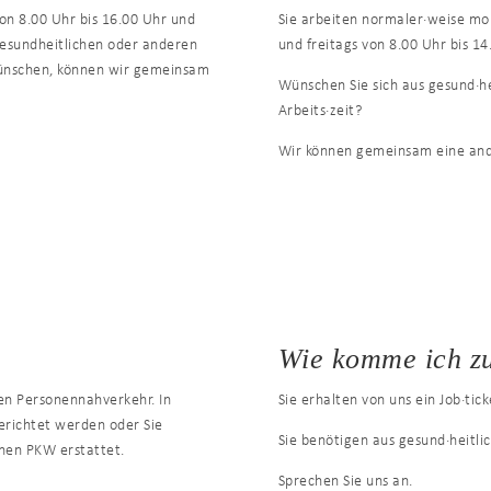
von 8.00 Uhr bis 16.00 Uhr und
Sie arbeiten normaler·weise mon
 gesundheitlichen oder anderen
und freitags von 8.00 Uhr bis 14
wünschen, können wir gemeinsam
Wünschen Sie sich aus gesund·h
Arbeits·zeit?
Wir können gemeinsam eine and
Wie komme ich zu
hen Personennahverkehr. In
Sie erhalten von uns ein Job·tic
gerichtet werden oder Sie
Sie benötigen aus gesund·heitl
enen PKW erstattet.
Sprechen Sie uns an.