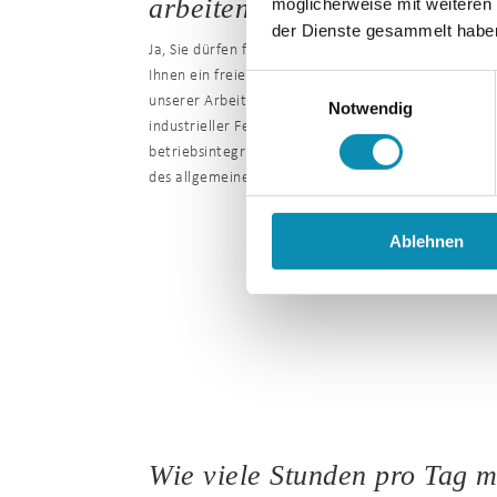
arbeiten?
möglicherweise mit weiteren
der Dienste gesammelt habe
Ja, Sie dürfen frei wählen. Die UN-Konvention „Glei
Ihnen ein freies Wunsch- und Wahlrecht zu! Sie k
Einwilligungsauswahl
unserer Arbeitsgruppen in den Bereichen Dienstlei
Notwendig
industrieller Fertigung wählen oder aber bei entsp
betriebsintegrierten Arbeitsplätzen in Inklusionsb
des allgemeinen Arbeitsmarktes tätig werden.
Ablehnen
Wie viele Stunden pro Tag m