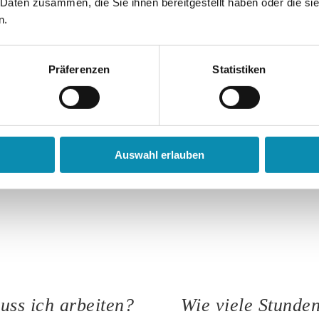
arbeiten?
 Daten zusammen, die Sie ihnen bereitgestellt haben oder die s
n.
chberechtigte Teilhabe“ sichert
Ja, Sie dürfen frei wählen.
önnen entweder aus dem Angebot
Die haben laut Gesetz ein freie
stung, Handwerk und
Präferenzen
Statistiken
rechender Eignung auf
Das steht in der UN-Konvention 
etrieben oder anderen Betrieben
Sie können aus den Bereichen Di
wählen.
Auswahl erlauben
Oder Sie arbeiten auf betriebs·i
oder auf dem allgemeinen Arbei
uss ich arbeiten?
Wie viele Stunden