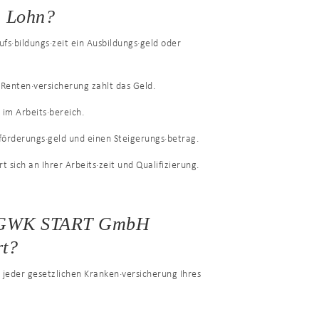
n Lohn?
s·bildungs·zeit ein Ausbildungs·geld oder
 Renten·versicherung zahlt das Geld.
im Arbeits·bereich.
förderungs·geld und einen Steigerungs·betrag.
t sich an Ihrer Arbeits·zeit und Qualifizierung.
ie GWK START GmbH
rt?
i jeder gesetzlichen Kranken·versicherung Ihres