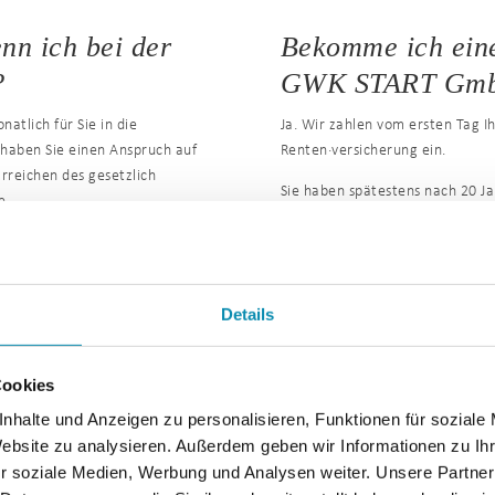
nn ich bei der
Bekomme ich eine
?
GWK START GmbH
atlich für Sie in die
Ja. Wir zahlen vom ersten Tag Ih
 haben Sie einen Anspruch auf
Renten·versicherung ein.
reichen des gesetzlich
Sie haben spätestens nach 20 J
e
Erwerbs·minderungs·rente.
Sie erhalten die Alters·rente ab
Details
Cookies
nhalte und Anzeigen zu personalisieren, Funktionen für soziale
Website zu analysieren. Außerdem geben wir Informationen zu I
 meiner Wahl
Darf ich an eine
r soziale Medien, Werbung und Analysen weiter. Unsere Partner