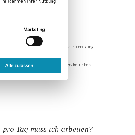
ie im Rahmen Ihrer Nutzung
s Wunsch- und Wahl·recht zu!
Marketing
„Gleich·berechtigte Teil·habe“.
enst·leistung, Hand·werk und industrielle Fertigung
Alle zulassen
ntegrierten Arbeits·plätzen in Inklusions·betrieben
ts·markt.
 pro Tag muss ich arbeiten?