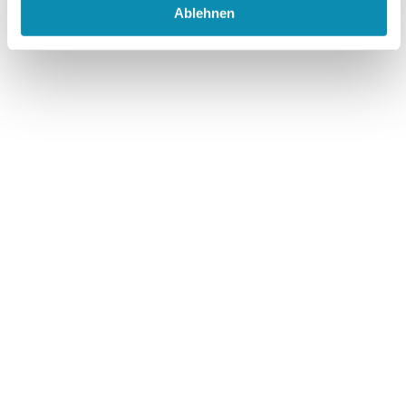
Ablehnen
heißt es Abschied nehmen, denn das Gebäude wird
für einen Neubau abgerissen.
In der neuen Ausgabe berichten wir wieder über
spannende Entwicklungen und Projekte aus der GWK
START.