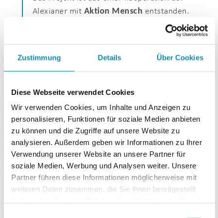
Alexianer mit
Aktion Mensch
entstanden.
Das Ziel: Menschen mit Behinderung sollen
ihre Rechte besser kennen und
selbstbewusst nutzen können. Das
Zustimmung
Details
Über Cookies
Beratungsangebot dürfen auch Beschäftigte
der GWK START nutzen.
Diese Webseite verwendet Cookies
Wir verwenden Cookies, um Inhalte und Anzeigen zu
personalisieren, Funktionen für soziale Medien anbieten
Podcast: Xtalk über „Stark im
zu können und die Zugriffe auf unsere Website zu
Recht“
analysieren. Außerdem geben wir Informationen zu Ihrer
In einer neuen Folge des
Podcasts
Verwendung unserer Website an unsere Partner für
soziale Medien, Werbung und Analysen weiter. Unsere
Xtalk
spricht Moderatorin
Marie-Louise
Partner führen diese Informationen möglicherweise mit
Buschheuer
mit Tobias Schlinkbäumer über
weiteren Daten zusammen, die Sie ihnen bereitgestellt
das Beratungsangebot. Der Podcast wird
haben oder die sie im Rahmen Ihrer Nutzung der Dienste
im
AlexOffice in Köln-
gesammelt haben.
Einwilligungsauswahl