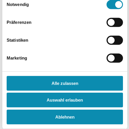
Ossendorf
aufgenommen.
Notwendig
Jetzt reinhören:
Xtalk auf Spotify – Stark im
Recht
Präferenzen
Statistiken
Informationen zu „Stark im
Recht“:
www.stark-im-recht.alexianer.de
Marketing
Mehr über Tobias Schlinkbäumer:
https://www.alexianer-
start.de/koeln/neue-podcastfolge-xtalk-
Alle zulassen
angebot-zur-rechtsberatung-fuer-
menschen-mit-behinderung/
Auswahl erlauben
Weitere Eindrücke gibt es auf
Ablehnen
Instagram
@gwk_start_gmbh