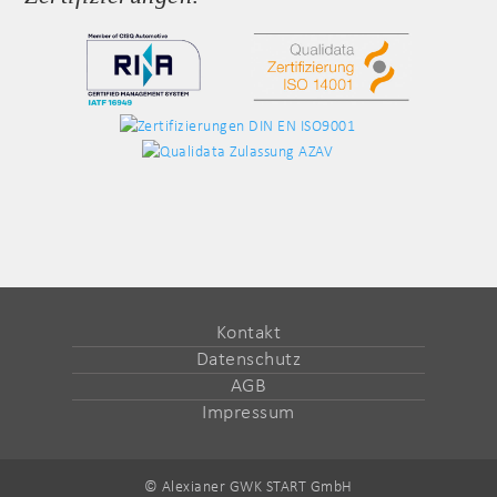
Kontakt
Datenschutz
AGB
Impressum
© Alexianer GWK START GmbH